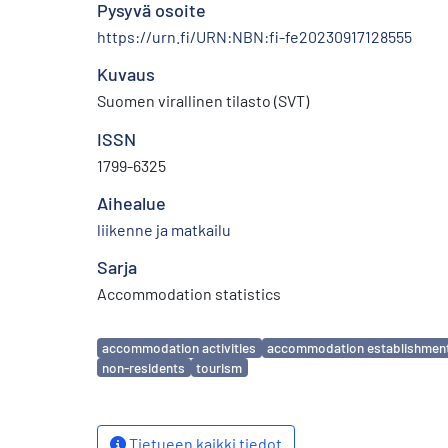
Pysyvä osoite
https://urn.fi/URN:NBN:fi-fe20230917128555
Kuvaus
Suomen virallinen tilasto (SVT)
ISSN
1799-6325
Aihealue
liikenne ja matkailu
Sarja
Accommodation statistics
Avainsanat
accommodation activities
accommodation establishmen
non-residents
tourism
Tietueen kaikki tiedot