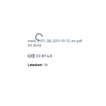
Ladataan...
matk_2011_08_2011-10-13_en.pdf
331.38 KB
CC BY 4.0
Lataukset
59