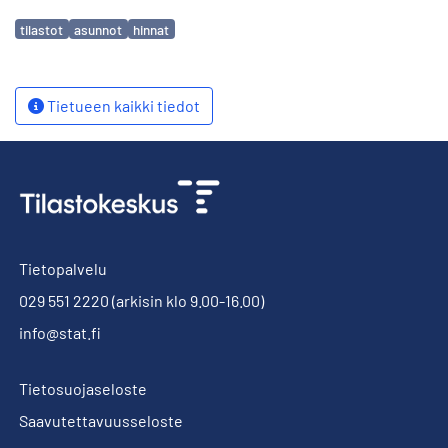
Avainsanat
tilastot
asunnot
hinnat
Tietueen kaikki tiedot
Tietopalvelu
029 551 2220
(arkisin klo 9.00-16.00)
info@stat.fi
Tietosuojaseloste
Saavutettavuusseloste