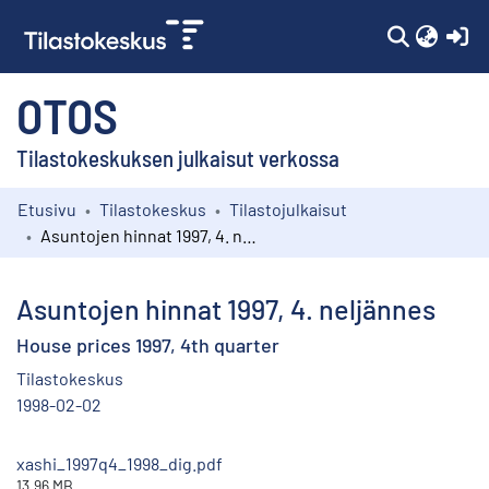
(c
OTOS
Tilastokeskuksen julkaisut verkossa
Etusivu
Tilastokeskus
Tilastojulkaisut
Kokoelmat
Asuntojen hinnat 1997, 4. neljännes
Selaa
Asuntojen hinnat 1997, 4. neljännes
House prices 1997, 4th quarter
Tilastokeskus
1998-02-02
xashi_1997q4_1998_dig.pdf
13.96 MB