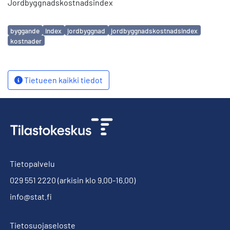
Jordbyggnadskostnadsindex
Avainsanat
byggande
index
jordbyggnad
jordbyggnadskostnadsindex
kostnader
Tietueen kaikki tiedot
Tietopalvelu
029 551 2220
(arkisin klo 9.00-16.00)
info@stat.fi
Tietosuojaseloste