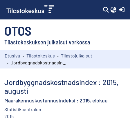
(c
OTOS
Tilastokeskuksen julkaisut verkossa
Etusivu
Tilastokeskus
Tilastojulkaisut
Kokoelmat
Jordbyggnadskostnadsindex : 2015, augusti
Selaa
Jordbyggnadskostnadsindex : 2015,
augusti
Maarakennuskustannusindeksi : 2015, elokuu
Statistikcentralen
2015