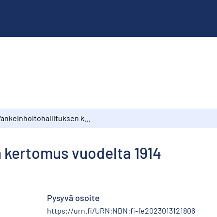
Vankeinhoitohallituksen kertomus vuodelta 1914
n kertomus vuodelta 1914
Pysyvä osoite
https://urn.fi/URN:NBN:fi-fe2023013121806