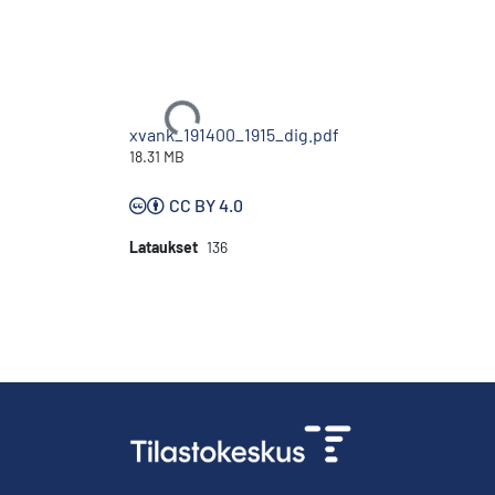
Ladataan...
xvank_191400_1915_dig.pdf
18.31 MB
CC BY 4.0
Lataukset
136