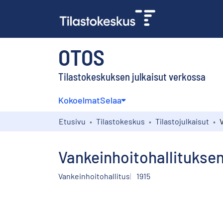
OTOS
Tilastokeskuksen julkaisut verkossa
Kokoelmat
Selaa
Etusivu
Tilastokeskus
Tilastojulkaisut
Vankeinhoitohallitukse
Vankeinhoitohallitus
1915