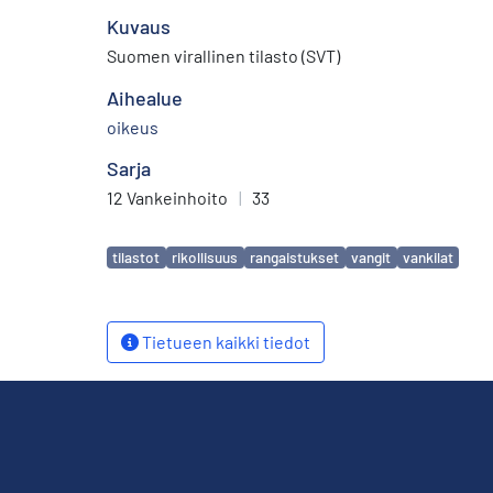
Kuvaus
Suomen virallinen tilasto (SVT)
Aihealue
oikeus
Sarja
12 Vankeinhoito
|
33
Avainsanat
tilastot
rikollisuus
rangaistukset
vangit
vankilat
Tietueen kaikki tiedot