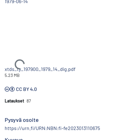
1979-06-14
Ladataan...
xtds_ty_197900_1979_14_dig.pdf
5.23 MB
CC BY 4.0
Lataukset
87
Pysyvä osoite
https://urn.fi/URN:NBN:fi-fe2023013110675
Kuvaus