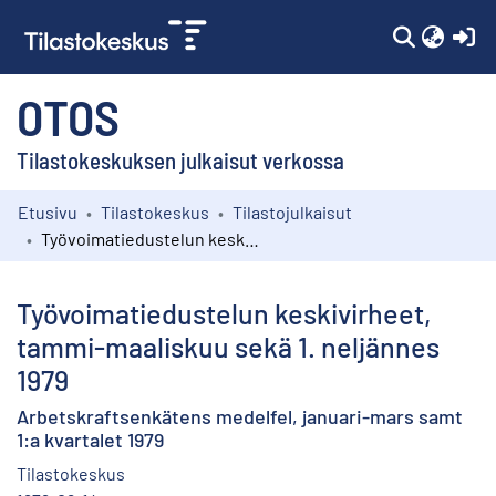
(c
OTOS
Tilastokeskuksen julkaisut verkossa
Etusivu
Tilastokeskus
Tilastojulkaisut
Kokoelmat
Työvoimatiedustelun keskivirheet, tammi-maaliskuu sekä 1. neljännes 1979
Selaa
Työvoimatiedustelun keskivirheet,
tammi-maaliskuu sekä 1. neljännes
1979
Arbetskraftsenkätens medelfel, januari-mars samt
1:a kvartalet 1979
Tilastokeskus