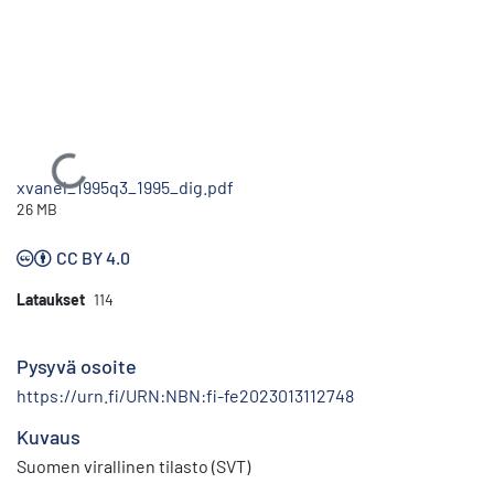
Ladataan...
xvanel_1995q3_1995_dig.pdf
26 MB
CC BY 4.0
Lataukset
114
Pysyvä osoite
https://urn.fi/URN:NBN:fi-fe2023013112748
Kuvaus
Suomen virallinen tilasto (SVT)