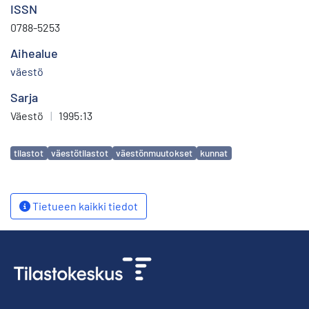
ISSN
0788-5253
Aihealue
väestö
Sarja
Väestö
|
1995:13
Avainsanat
tilastot
väestötilastot
väestönmuutokset
kunnat
Tietueen kaikki tiedot