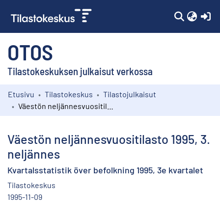
(c
OTOS
Tilastokeskuksen julkaisut verkossa
Etusivu
Tilastokeskus
Tilastojulkaisut
Kokoelmat
Väestön neljännesvuositilasto 1995, 3. neljännes
Selaa
Väestön neljännesvuositilasto 1995, 3.
neljännes
Kvartalsstatistik över befolkning 1995, 3e kvartalet
Tilastokeskus
1995-11-09