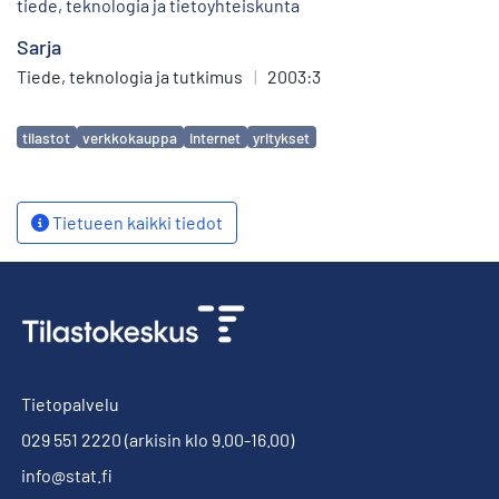
tiede, teknologia ja tietoyhteiskunta
Sarja
Tiede, teknologia ja tutkimus
|
2003:3
Avainsanat
tilastot
verkkokauppa
internet
yritykset
Tietueen kaikki tiedot
Tietopalvelu
029 551 2220
(arkisin klo 9.00-16.00)
info@stat.fi