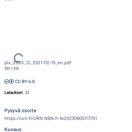
Ladataan...
plv_2020_12_2021-02-15_en.pdf
391.1 KB
CC BY 4.0
Lataukset
33
Pysyvä osoite
https://urn.fi/URN:NBN:fi-fe20230905117701
Kuvaus