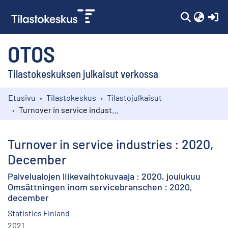
(c
OTOS
Tilastokeskuksen julkaisut verkossa
Etusivu
Tilastokeskus
Tilastojulkaisut
Kokoelmat
Turnover in service industries : 2020, December
Selaa
Turnover in service industries : 2020,
December
Palvelualojen liikevaihtokuvaaja : 2020, joulukuu
Omsättningen inom servicebranschen : 2020,
december
Statistics Finland
2021