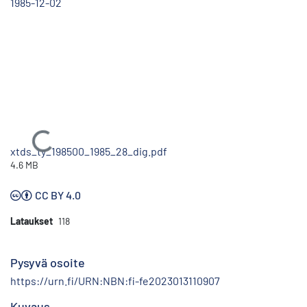
1985-12-02
Ladataan...
xtds_ty_198500_1985_28_dig.pdf
4.6 MB
CC BY 4.0
Lataukset
118
Pysyvä osoite
https://urn.fi/URN:NBN:fi-fe2023013110907
Kuvaus