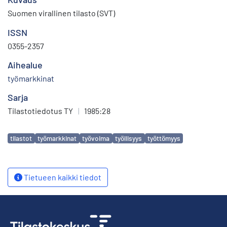
Suomen virallinen tilasto (SVT)
ISSN
0355-2357
Aihealue
työmarkkinat
Sarja
Tilastotiedotus TY
|
1985:28
Avainsanat
tilastot
työmarkkinat
työvoima
työllisyys
työttömyys
Tietueen kaikki tiedot