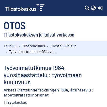
(c
OTOS
Tilastokeskuksen julkaisut verkossa
Etusivu
Tilastokeskus
Tilastojulkaisut
Kokoelmat
Työvoimatutkimus 1984, vuosihaastattelu : työvoimaan kuuluvuus
Selaa
Työvoimatutkimus 1984,
vuosihaastattelu : työvoimaan
kuuluvuus
Arbetskraftsundersökningen 1984, årsintervju :
arbetskraftstillhörighet
Tilastokeskus