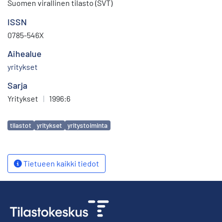
Suomen virallinen tilasto (SVT)
ISSN
0785-546X
Aihealue
yritykset
Sarja
Yritykset
|
1996:6
Avainsanat
tilastot
yritykset
yritystoiminta
Tietueen kaikki tiedot