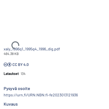
Ladataan...
xaly_1996q1_1995q4_1996_dig.pdf
464.38 KB
CC BY 4.0
Lataukset
134
Pysyvä osoite
https://urn.fi/URN:NBN:fi-fe2023013121936
Kuvaus