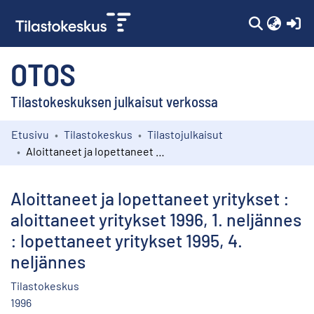
(c
OTOS
Tilastokeskuksen julkaisut verkossa
Etusivu
Tilastokeskus
Tilastojulkaisut
Kokoelmat
Aloittaneet ja lopettaneet yritykset : aloittaneet yritykset 1996, 1. neljännes : lopettaneet yritykset 1995, 4. neljännes
Selaa
Aloittaneet ja lopettaneet yritykset :
aloittaneet yritykset 1996, 1. neljännes
: lopettaneet yritykset 1995, 4.
neljännes
Tilastokeskus
1996