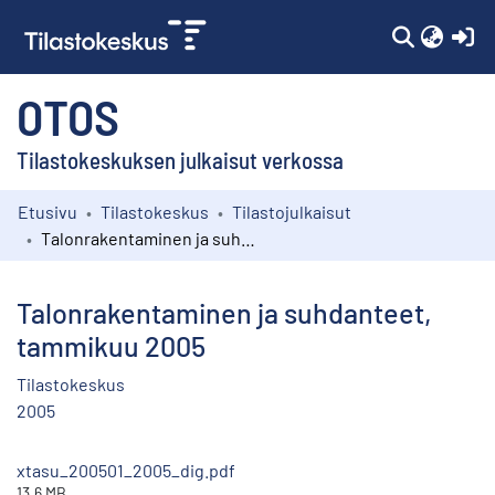
(c
OTOS
Tilastokeskuksen julkaisut verkossa
Etusivu
Tilastokeskus
Tilastojulkaisut
Kokoelmat
Talonrakentaminen ja suhdanteet, tammikuu 2005
Selaa
Talonrakentaminen ja suhdanteet,
tammikuu 2005
Tilastokeskus
2005
xtasu_200501_2005_dig.pdf
13.6 MB