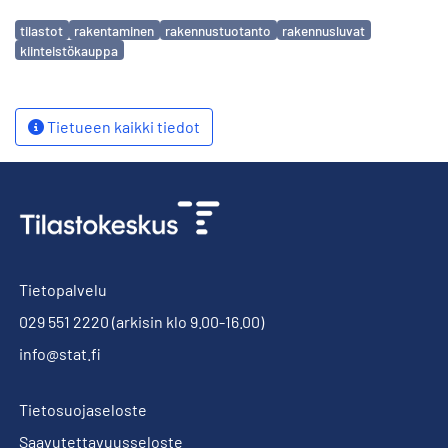
Avainsanat
tilastot
rakentaminen
rakennustuotanto
rakennusluvat
kiinteistökauppa
Tietueen kaikki tiedot
Tietopalvelu
029 551 2220
(arkisin klo 9.00-16.00)
info@stat.fi
Tietosuojaseloste
Saavutettavuusseloste