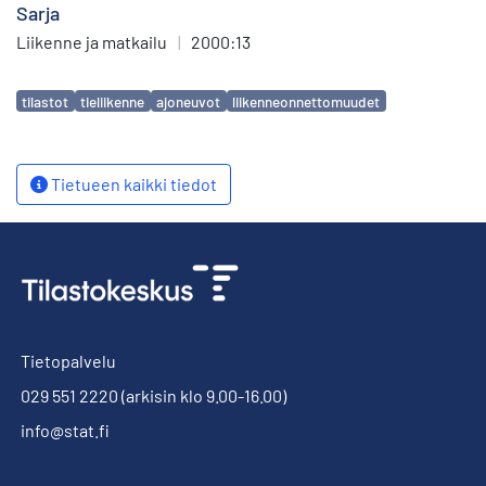
Sarja
Liikenne ja matkailu
|
2000:13
Avainsanat
tilastot
tieliikenne
ajoneuvot
liikenneonnettomuudet
Tietueen kaikki tiedot
Tietopalvelu
029 551 2220
(arkisin klo 9.00-16.00)
info@stat.fi