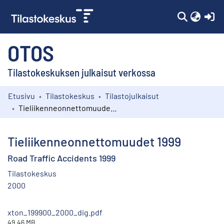
(c
OTOS
Tilastokeskuksen julkaisut verkossa
Etusivu
Tilastokeskus
Tilastojulkaisut
Kokoelmat
Tieliikenneonnettomuudet 1999
Selaa
Tieliikenneonnettomuudet 1999
Road Traffic Accidents 1999
Tilastokeskus
2000
xton_199900_2000_dig.pdf
49.46 MB