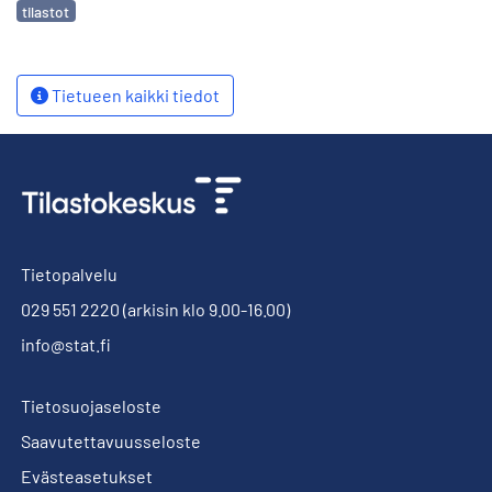
Avainsanat
tilastot
Tietueen kaikki tiedot
Tietopalvelu
029 551 2220
(arkisin klo 9.00-16.00)
info@stat.fi
Tietosuojaseloste
Saavutettavuusseloste
Evästeasetukset