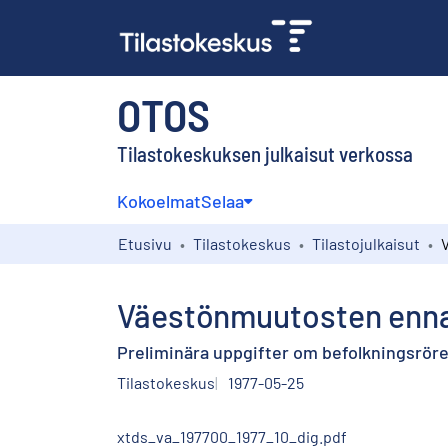
OTOS
Tilastokeskuksen julkaisut verkossa
Kokoelmat
Selaa
Etusivu
Tilastokeskus
Tilastojulkaisut
Väestönmuutosten ennak
Preliminära uppgifter om befolkningsrörel
Tilastokeskus
1977-05-25
xtds_va_197700_1977_10_dig.pdf