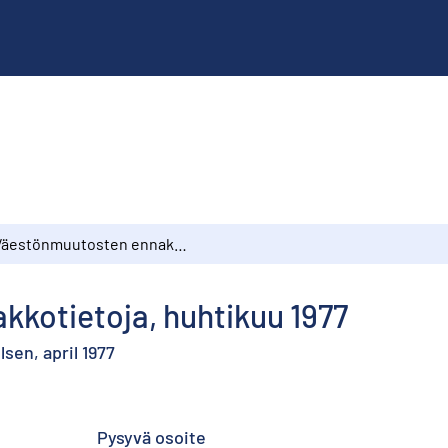
Väestönmuutosten ennakkotietoja, huhtikuu 1977
kotietoja, huhtikuu 1977
sen, april 1977
Pysyvä osoite