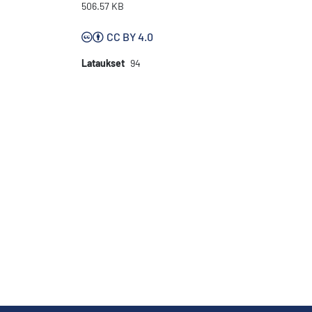
506.57 KB
CC BY 4.0
Lataukset
94