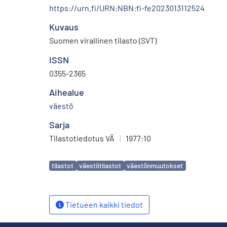
https://urn.fi/URN:NBN:fi-fe2023013112524
Kuvaus
Suomen virallinen tilasto (SVT)
ISSN
0355-2365
Aihealue
väestö
Sarja
Tilastotiedotus VÄ
|
1977:10
Avainsanat
tilastot
väestötilastot
väestönmuutokset
Tietueen kaikki tiedot