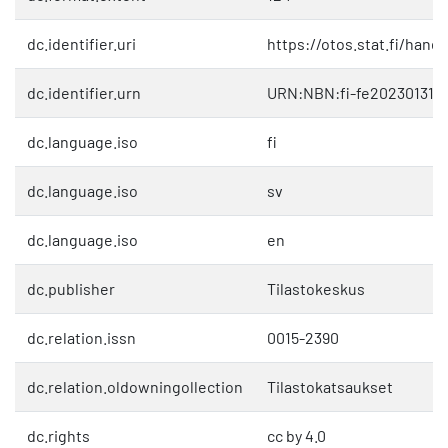
dc.identifier.uri
https://otos.stat.fi/hand
dc.identifier.urn
URN:NBN:fi-fe202301311
dc.language.iso
fi
dc.language.iso
sv
dc.language.iso
en
dc.publisher
Tilastokeskus
dc.relation.issn
0015-2390
dc.relation.oldowningollection
Tilastokatsaukset
dc.rights
cc by 4.0