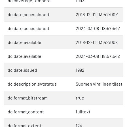
dc.coverage.temporal
1992
dc.date.accessioned
2018-12-11T13:42:00Z
dc.date.accessioned
2024-03-08T18:57:54Z
dc.date.available
2018-12-11T13:42:00Z
dc.date.available
2024-03-08T18:57:54Z
dc.date.issued
1992
dc.description.svtstatus
Suomen virallinen tilasto 
dc.format.bitstream
true
dc.format.content
fulltext
dc.format.extent
124