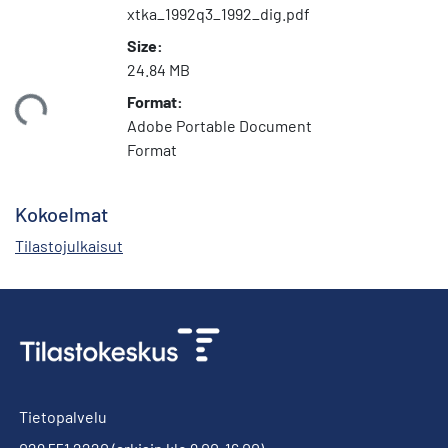
xtka_1992q3_1992_dig.pdf
Size:
24.84 MB
Format:
ataan...
Adobe Portable Document
Format
Kokoelmat
Tilastojulkaisut
Tietopalvelu