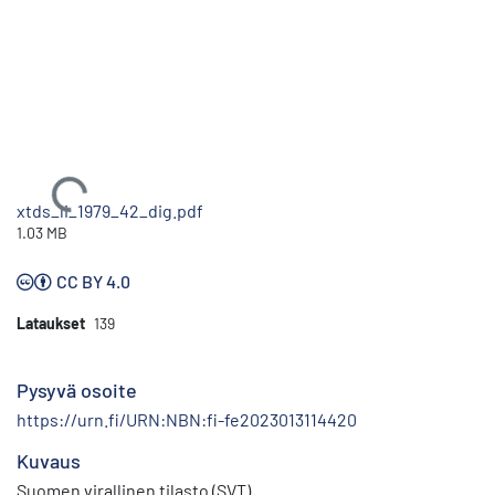
Ladataan...
xtds_li_1979_42_dig.pdf
1.03 MB
CC BY 4.0
Lataukset
139
Pysyvä osoite
https://urn.fi/URN:NBN:fi-fe2023013114420
Kuvaus
Suomen virallinen tilasto (SVT)