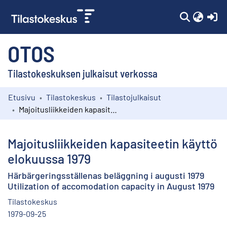
(c
OTOS
Tilastokeskuksen julkaisut verkossa
Etusivu
Tilastokeskus
Tilastojulkaisut
Kokoelmat
Majoitusliikkeiden kapasiteetin käyttö elokuussa 1979
Selaa
Majoitusliikkeiden kapasiteetin käyttö
elokuussa 1979
Härbärgeringsställenas beläggning i augusti 1979
Utilization of accomodation capacity in August 1979
Tilastokeskus
1979-09-25