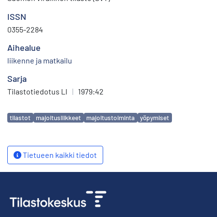
ISSN
0355-2284
Aihealue
liikenne ja matkailu
Sarja
Tilastotiedotus LI
|
1979:42
Avainsanat
tilastot
majoitusliikkeet
majoitustoiminta
yöpymiset
Tietueen kaikki tiedot