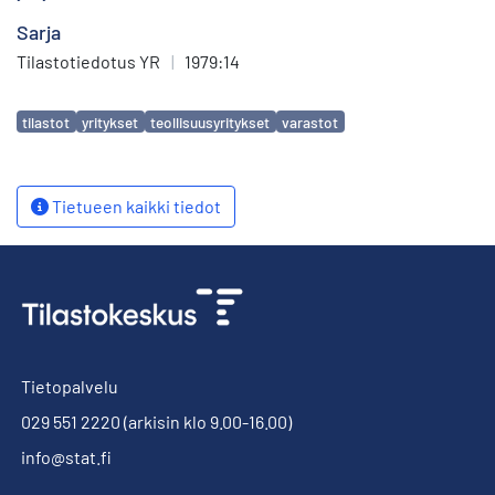
Sarja
Tilastotiedotus YR
|
1979:14
Avainsanat
tilastot
yritykset
teollisuusyritykset
varastot
Tietueen kaikki tiedot
Tietopalvelu
029 551 2220
(arkisin klo 9.00-16.00)
info@stat.fi