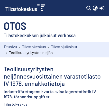
(c
OTOS
Tilastokeskuksen julkaisut verkossa
Etusivu
Tilastokeskus
Tilastojulkaisut
Kokoelmat
Teollisuusyritysten neljännesvuosittainen varastotilasto IV 1978, ennakkotietoja
Selaa
Teollisuusyritysten
neljännesvuosittainen varastotilasto
IV 1978, ennakkotietoja
Industriföretagens kvartalsvisa lagerstatistik IV
1978, förhandsuppgifter
Tilastokeskus