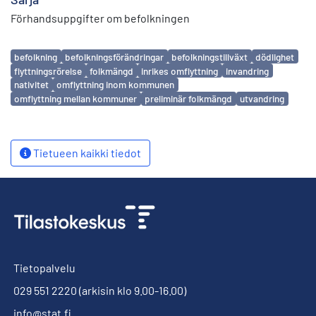
Förhandsuppgifter om befolkningen
Avainsanat
befolkning
befolkningsförändringar
befolkningstillväxt
dödlighet
flyttningsrörelse
folkmängd
inrikes omflyttning
invandring
nativitet
omflyttning inom kommunen
omflyttning mellan kommuner
preliminär folkmängd
utvandring
Tietueen kaikki tiedot
Tietopalvelu
029 551 2220
(arkisin klo 9.00-16.00)
info@stat.fi