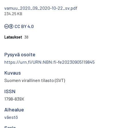
vamuu_2020_09_2020-10-22_sv.pdf
234.25 KB
CC BY 4.0
Lataukset
38
Pysyvä osoite
https://urn.fi/URN:NBN:fi-fe20230905119845
Kuvaus
Suomen virallinen tilasto (SVT)
ISSN
1798-839X
Aihealue
väestö
Sarja