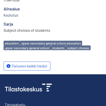
Aihealue
koulutus
Sarja
Subject choices of students
Avainsanat
education
upper secondary general school education
upper secondary general school
students
subject choices
Tietueen kaikki tiedot
Tietopalvelu