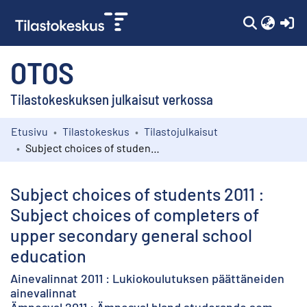
(c
OTOS
Tilastokeskuksen julkaisut verkossa
Etusivu
Tilastokeskus
Tilastojulkaisut
Kokoelmat
Subject choices of students 2011 : Subject choices of completers of upper secondary general school education
Selaa
Subject choices of students 2011 :
Subject choices of completers of
upper secondary general school
education
Ainevalinnat 2011 : Lukiokoulutuksen päättäneiden
ainevalinnat