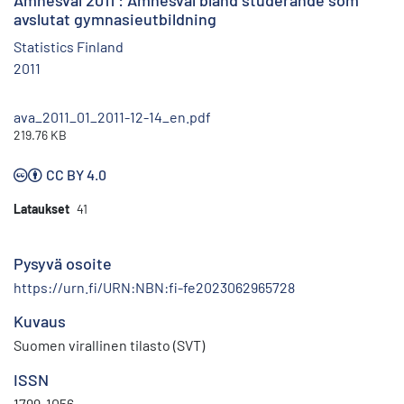
Ämnesval 2011 : Ämnesval bland studerande som
avslutat gymnasieutbildning
Statistics Finland
2011
ava_2011_01_2011-12-14_en.pdf
219.76 KB
CC BY 4.0
Lataukset
41
Pysyvä osoite
https://urn.fi/URN:NBN:fi-fe2023062965728
Kuvaus
Suomen virallinen tilasto (SVT)
ISSN
1799-1056