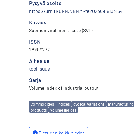
Pysyvä osoite
https://urn.fi/URN:NBN:fi-fe20230919133164
Kuvaus
Suomen virallinen tilasto (SVT)
ISSN
1798-9272
Aihealue
teollisuus
Sarja
Volume index of industrial output
Avainsanat
Commodities
indices
cyclical variations
manufacturing
products
volume indices
Tietueen kaikki tiedot