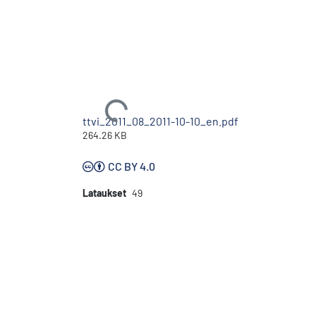
Ladataan...
ttvi_2011_08_2011-10-10_en.pdf
264.26 KB
CC BY 4.0
Lataukset
49