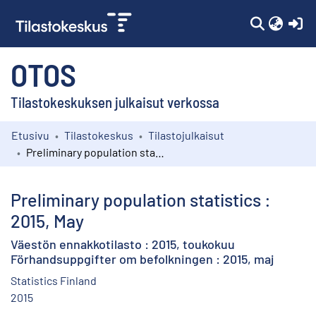
(c
OTOS
Tilastokeskuksen julkaisut verkossa
Etusivu
Tilastokeskus
Tilastojulkaisut
Kokoelmat
Preliminary population statistics : 2015, May
Selaa
Preliminary population statistics :
2015, May
Väestön ennakkotilasto : 2015, toukokuu
Förhandsuppgifter om befolkningen : 2015, maj
Statistics Finland
2015