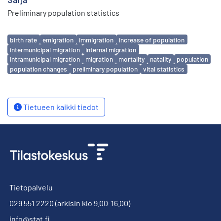
Preliminary population statistics
Avainsanat
birth rate
emigration
immigration
increase of population
intermunicipal migration
internal migration
intramunicipal migration
migration
mortality
natality
population
population changes
preliminary population
vital statistics
Tietueen kaikki tiedot
Tietopalvelu
029 551 2220
(arkisin klo 9.00-16.00)
info@stat.fi