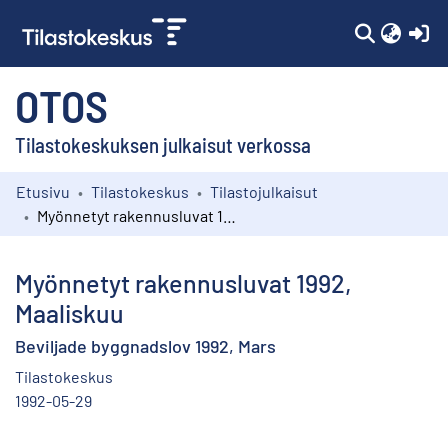
(c
OTOS
Tilastokeskuksen julkaisut verkossa
Etusivu
Tilastokeskus
Tilastojulkaisut
Kokoelmat
Myönnetyt rakennusluvat 1992, Maaliskuu
Selaa
Myönnetyt rakennusluvat 1992,
Maaliskuu
Beviljade byggnadslov 1992, Mars
Tilastokeskus
1992-05-29