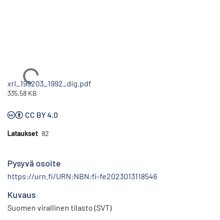
Ladataan...
xrl_199203_1992_dig.pdf
335.58 KB
CC BY 4.0
Lataukset
82
Pysyvä osoite
https://urn.fi/URN:NBN:fi-fe2023013118546
Kuvaus
Suomen virallinen tilasto (SVT)