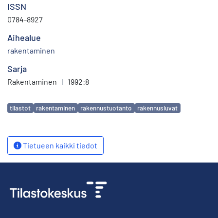
ISSN
0784-8927
Aihealue
rakentaminen
Sarja
Rakentaminen
|
1992:8
Avainsanat
tilastot
rakentaminen
rakennustuotanto
rakennusluvat
Tietueen kaikki tiedot