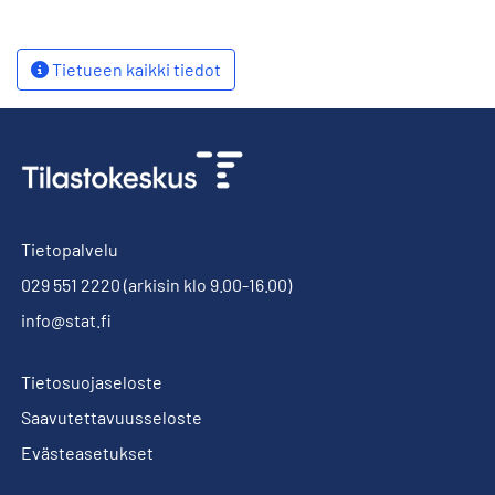
Tietueen kaikki tiedot
Tietopalvelu
029 551 2220
(arkisin klo 9.00-16.00)
info@stat.fi
Tietosuojaseloste
Saavutettavuusseloste
Evästeasetukset