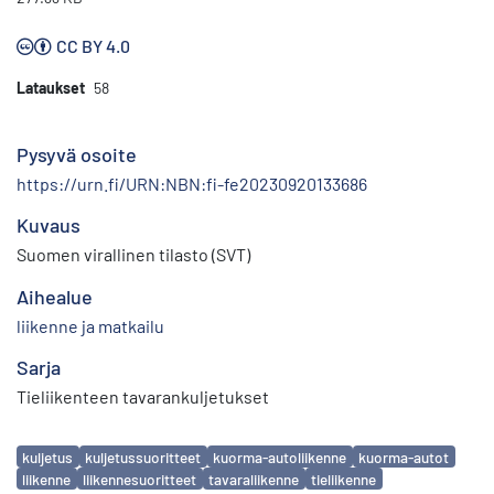
CC BY 4.0
Lataukset
58
Pysyvä osoite
https://urn.fi/URN:NBN:fi-fe20230920133686
Kuvaus
Suomen virallinen tilasto (SVT)
Aihealue
liikenne ja matkailu
Sarja
Tieliikenteen tavarankuljetukset
Avainsanat
kuljetus
kuljetussuoritteet
kuorma-autoliikenne
kuorma-autot
liikenne
liikennesuoritteet
tavaraliikenne
tieliikenne