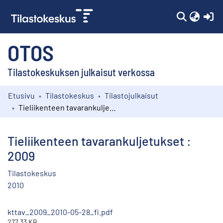
(c
OTOS
Tilastokeskuksen julkaisut verkossa
Etusivu
Tilastokeskus
Tilastojulkaisut
Kokoelmat
Tieliikenteen tavarankuljetukset : 2009
Selaa
Tieliikenteen tavarankuljetukset :
2009
Tilastokeskus
2010
kttav_2009_2010-05-28_fi.pdf
277.33 KB