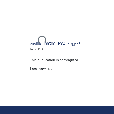
Ladataan...
xuvliik_198300_1984_dig.pdf
13.58 MB
This publication is copyrighted.
Lataukset
172