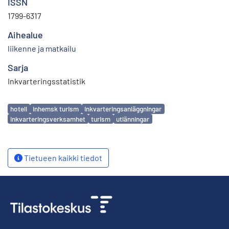
ISSN
1799-6317
Aihealue
liikenne ja matkailu
Sarja
Inkvarteringsstatistik
Avainsanat
hotell
inhemsk turism
inkvarteringsanläggningar
inkvarteringsverksamhet
turism
utlänningar
Tietueen kaikki tiedot