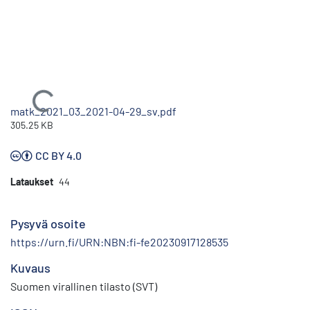
Ladataan...
matk_2021_03_2021-04-29_sv.pdf
305.25 KB
CC BY 4.0
Lataukset
44
Pysyvä osoite
https://urn.fi/URN:NBN:fi-fe20230917128535
Kuvaus
Suomen virallinen tilasto (SVT)