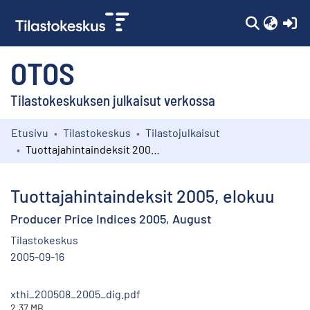
(c
OTOS
Tilastokeskuksen julkaisut verkossa
Etusivu
Tilastokeskus
Tilastojulkaisut
Kokoelmat
Tuottajahintaindeksit 2005, elokuu
Selaa
Tuottajahintaindeksit 2005, elokuu
Producer Price Indices 2005, August
Tilastokeskus
2005-09-16
xthi_200508_2005_dig.pdf
2.37 MB