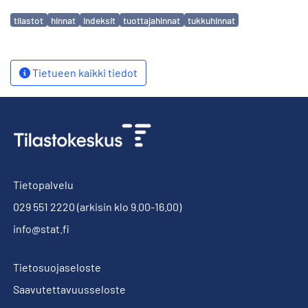
Avainsanat
tilastot
hinnat
indeksit
tuottajahinnat
tukkuhinnat
Tietueen kaikki tiedot
Tietopalvelu
029 551 2220
(arkisin klo 9.00-16.00)
info@stat.fi
Tietosuojaseloste
Saavutettavuusseloste