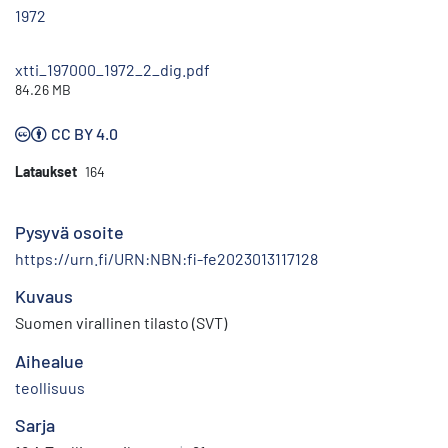
1972
xtti_197000_1972_2_dig.pdf
84.26 MB
CC BY 4.0
Lataukset
164
Pysyvä osoite
https://urn.fi/URN:NBN:fi-fe2023013117128
Kuvaus
Suomen virallinen tilasto (SVT)
Aihealue
teollisuus
Sarja