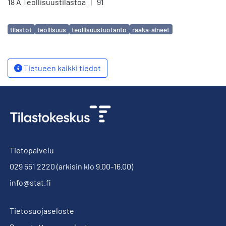
18 A Teollisuustilastoa
|
91
Avainsanat
tilastot
teollisuus
teollisuustuotanto
raaka-aineet
Tietueen kaikki tiedot
Tietopalvelu
029 551 2220
(arkisin klo 9.00-16.00)
info@stat.fi
Tietosuojaseloste