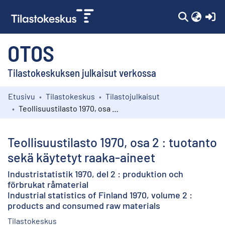
(c
OTOS
Tilastokeskuksen julkaisut verkossa
Etusivu
Tilastokeskus
Tilastojulkaisut
Kokoelmat
Teollisuustilasto 1970, osa 2 : tuotanto sekä käytetyt raaka-aineet
Selaa
Teollisuustilasto 1970, osa 2 : tuotanto
sekä käytetyt raaka-aineet
Industristatistik 1970, del 2 : produktion och
förbrukat råmaterial
Industrial statistics of Finland 1970, volume 2 :
products and consumed raw materials
Tilastokeskus