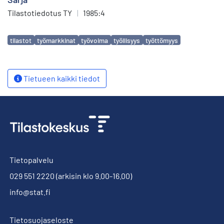
Tilastotiedotus TY
|
1985:4
Avainsanat
tilastot
työmarkkinat
työvoima
työllisyys
työttömyys
Tietueen kaikki tiedot
Tietopalvelu
029 551 2220
(arkisin klo 9.00-16.00)
info@stat.fi
Tietosuojaseloste