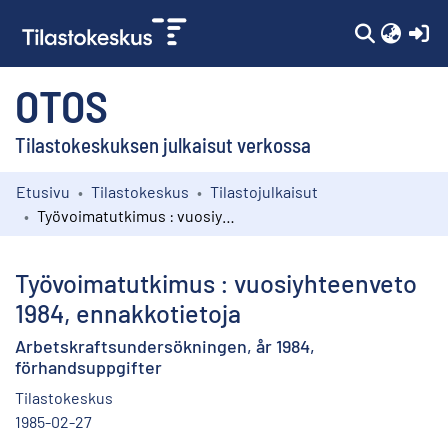
(c
OTOS
Tilastokeskuksen julkaisut verkossa
Etusivu
Tilastokeskus
Tilastojulkaisut
Kokoelmat
Työvoimatutkimus : vuosiyhteenveto 1984, ennakkotietoja
Selaa
Työvoimatutkimus : vuosiyhteenveto
1984, ennakkotietoja
Arbetskraftsundersökningen, år 1984,
förhandsuppgifter
Tilastokeskus
1985-02-27