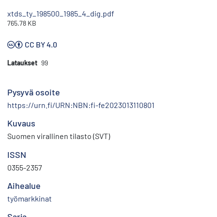
xtds_ty_198500_1985_4_dig.pdf
765.78 KB
CC BY 4.0
Lataukset
99
Pysyvä osoite
https://urn.fi/URN:NBN:fi-fe2023013110801
Kuvaus
Suomen virallinen tilasto (SVT)
ISSN
0355-2357
Aihealue
työmarkkinat
Sarja