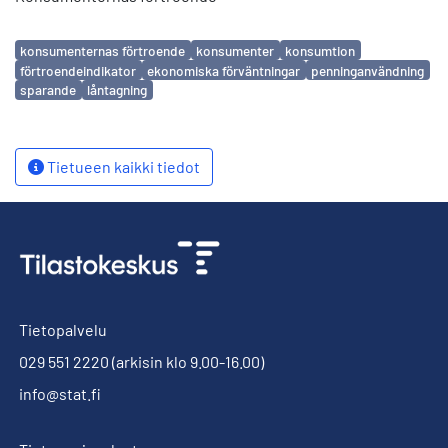
Avainsanat
konsumenternas förtroende
konsumenter
konsumtion
förtroendeindikator
ekonomiska förväntningar
penninganvändning
sparande
låntagning
Tietueen kaikki tiedot
Tietopalvelu
029 551 2220
(arkisin klo 9.00-16.00)
info@stat.fi