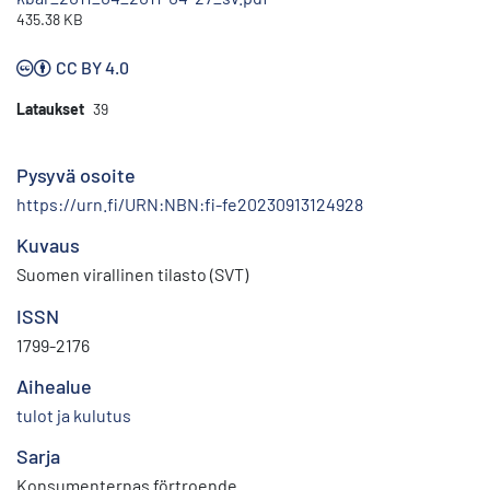
435.38 KB
CC BY 4.0
Lataukset
39
Pysyvä osoite
https://urn.fi/URN:NBN:fi-fe20230913124928
Kuvaus
Suomen virallinen tilasto (SVT)
ISSN
1799-2176
Aihealue
tulot ja kulutus
Sarja
Konsumenternas förtroende