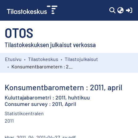
(c
OTOS
Tilastokeskuksen julkaisut verkossa
Etusivu
Tilastokeskus
Tilastojulkaisut
Kokoelmat
Konsumentbarometern : 2011, april
Selaa
Konsumentbarometern : 2011, april
Kuluttajabarometri : 2011, huhtikuu
Consumer survey : 2011, April
Statistikcentralen
2011
kbar_2011_04_2011-04-27_sv.pdf