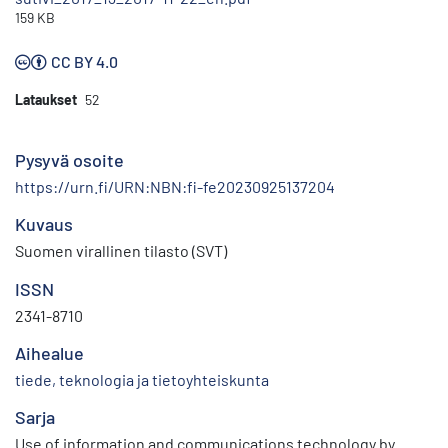
159 KB
CC BY 4.0
Lataukset
52
Pysyvä osoite
https://urn.fi/URN:NBN:fi-fe20230925137204
Kuvaus
Suomen virallinen tilasto (SVT)
ISSN
2341-8710
Aihealue
tiede, teknologia ja tietoyhteiskunta
Sarja
Use of information and communications technology by