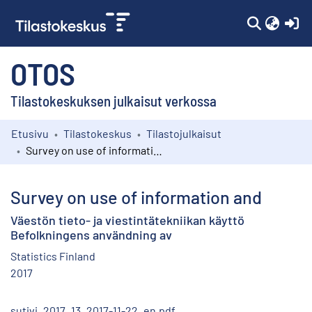
(c
OTOS
Tilastokeskuksen julkaisut verkossa
Etusivu
Tilastokeskus
Tilastojulkaisut
Kokoelmat
Survey on use of information and
Selaa
Survey on use of information and
Väestön tieto- ja viestintätekniikan käyttö
Befolkningens användning av
Statistics Finland
2017
sutivi_2017_13_2017-11-22_en.pdf