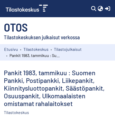
(c
OTOS
Tilastokeskuksen julkaisut verkossa
Etusivu
Tilastokeskus
Tilastojulkaisut
Kokoelmat
Pankit 1983, tammikuu : Suomen Pankki, Postipankki, Liikepankit, Kiinnitysluottopankit, Säästöpankit, Osuuspankit, Ulkomaalaisten omistamat rahalaitokset
Selaa
Pankit 1983, tammikuu : Suomen
Pankki, Postipankki, Liikepankit,
Kiinnitysluottopankit, Säästöpankit,
Osuuspankit, Ulkomaalaisten
omistamat rahalaitokset
Tilastokeskus