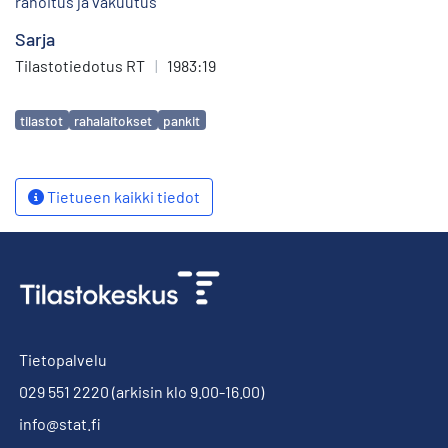
rahoitus ja vakuutus
Sarja
Tilastotiedotus RT
|
1983:19
Avainsanat
tilastot
rahalaitokset
pankit
Tietueen kaikki tiedot
Tietopalvelu
029 551 2220
(arkisin klo 9.00-16.00)
info@stat.fi