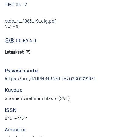
1983-05-12
xtds_rt_1983_19_dig.pdf
6.41 MB
CC BY 4.0
Lataukset
75
Pysyvä osoite
https://urn.fi/URN:NBN:fi-fe202301319871
Kuvaus
Suomen virallinen tilasto (SVT)
ISSN
0355-2322
Aihealue