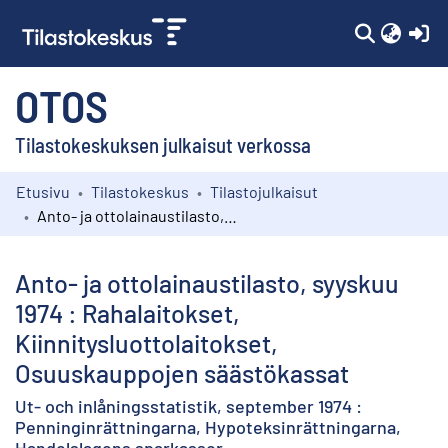
(c
OTOS
Tilastokeskuksen julkaisut verkossa
Etusivu
Tilastokeskus
Tilastojulkaisut
Kokoelmat
Anto- ja ottolainaustilasto, syyskuu 1974 : Rahalaitokset, Kiinnitysluottolaitokset, Osuuskauppojen säästökassat
Selaa
Anto- ja ottolainaustilasto, syyskuu
1974 : Rahalaitokset,
Kiinnitysluottolaitokset,
Osuuskauppojen säästökassat
Ut- och inlåningsstatistik, september 1974 :
Penninginrättningarna, Hypoteksinrättningarna,