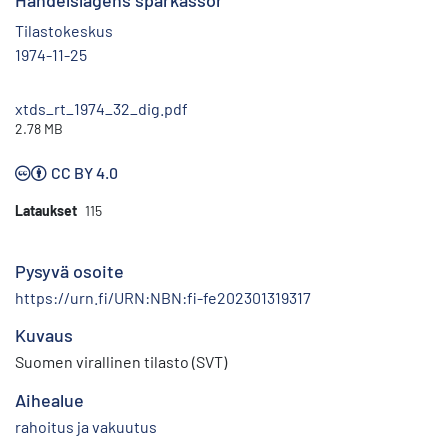
Handelslagens sparkassor
Tilastokeskus
1974-11-25
xtds_rt_1974_32_dig.pdf
2.78 MB
CC BY 4.0
Lataukset
115
Pysyvä osoite
https://urn.fi/URN:NBN:fi-fe202301319317
Kuvaus
Suomen virallinen tilasto (SVT)
Aihealue
rahoitus ja vakuutus