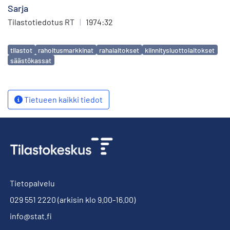
Sarja
Tilastotiedotus RT
|
1974:32
Avainsanat
tilastot
rahoitusmarkkinat
rahalaitokset
kiinnitysluottolaitokset
säästökassat
Tietueen kaikki tiedot
Tietopalvelu
029 551 2220
(arkisin klo 9.00-16.00)
info@stat.fi