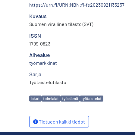
https://urn.fi/URN:NBN:fi-fe20230921135257
Kuvaus
Suomen virallinen tilasto (SVT)
ISSN
1799-0823
Aihealue
työmarkkinat
Sarja
Työtaistelutilasto
Avainsanat
lakot
toimialat
työelämä
työtaistelut
Tietueen kaikki tiedot