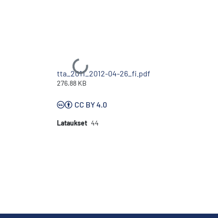
Ladataan...
tta_2011_2012-04-26_fi.pdf
276.88 KB
CC BY 4.0
Lataukset
44