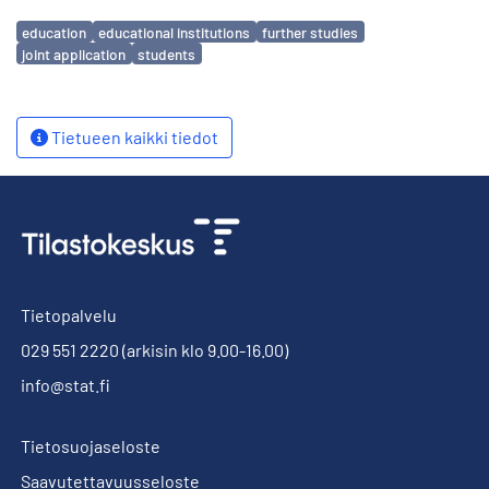
Avainsanat
education
educational institutions
further studies
joint application
students
Tietueen kaikki tiedot
Tietopalvelu
029 551 2220
(arkisin klo 9.00-16.00)
info@stat.fi
Tietosuojaseloste
Saavutettavuusseloste