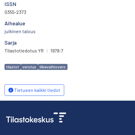
ISSN
0355-2373
Aihealue
julkinen talous
Sarja
Tilastotiedotus YR
|
1978:7
Avainsanat
tilastot
verotus
liikevaihtovero
Tietueen kaikki tiedot