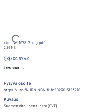
Ladataan...
xtds_yr_1978_7_dig.pdf
2.96 MB
CC BY 4.0
Lataukset
120
Pysyvä osoite
https://urn.fi/URN:NBN:fi-fe2023013123218
Kuvaus
Suomen virallinen tilasto (SVT)