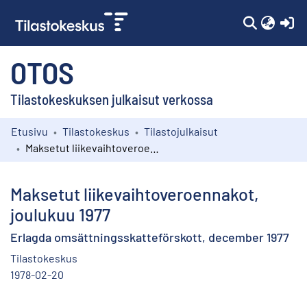
(c
OTOS
Tilastokeskuksen julkaisut verkossa
Etusivu
Tilastokeskus
Tilastojulkaisut
Kokoelmat
Maksetut liikevaihtoveroennakot, joulukuu 1977
Selaa
Maksetut liikevaihtoveroennakot,
joulukuu 1977
Erlagda omsättningsskatteförskott, december 1977
Tilastokeskus
1978-02-20