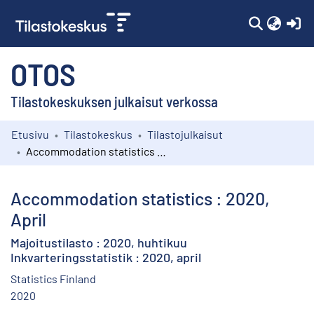
(c
OTOS
Tilastokeskuksen julkaisut verkossa
Etusivu
Tilastokeskus
Tilastojulkaisut
Kokoelmat
Accommodation statistics : 2020, April
Selaa
Accommodation statistics : 2020,
April
Majoitustilasto : 2020, huhtikuu
Inkvarteringsstatistik : 2020, april
Statistics Finland
2020