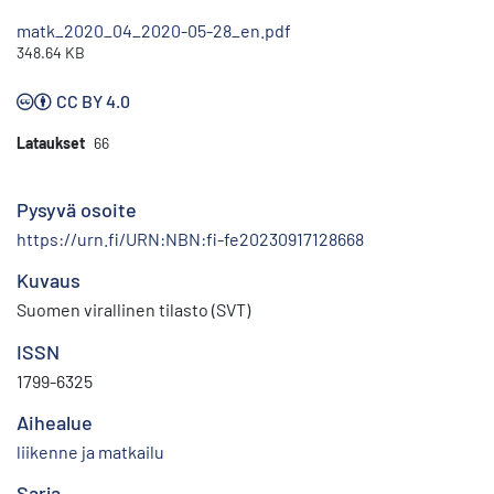
matk_2020_04_2020-05-28_en.pdf
348.64 KB
CC BY 4.0
Lataukset
66
Pysyvä osoite
https://urn.fi/URN:NBN:fi-fe20230917128668
Kuvaus
Suomen virallinen tilasto (SVT)
ISSN
1799-6325
Aihealue
liikenne ja matkailu
Sarja