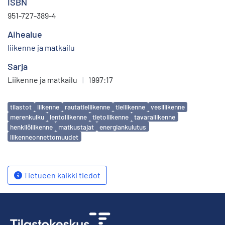
ISBN
951-727-389-4
Aihealue
liikenne ja matkailu
Sarja
Liikenne ja matkailu
|
1997:17
Avainsanat
tilastot
liikenne
rautatieliikenne
tieliikenne
vesiliikenne
merenkulku
lentoliikenne
tietoliikenne
tavaraliikenne
henkilöliikenne
matkustajat
energiankulutus
liikenneonnettomuudet
Tietueen kaikki tiedot