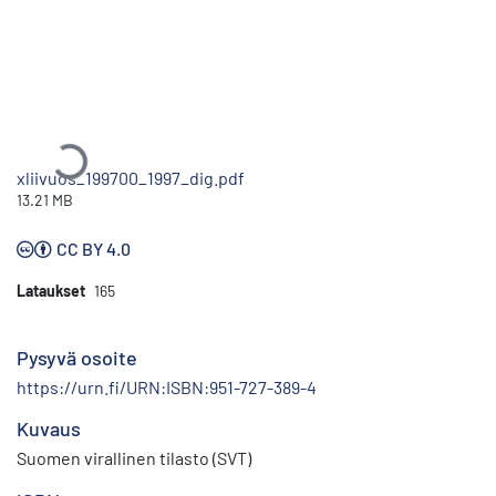
Ladataan...
xliivuos_199700_1997_dig.pdf
13.21 MB
CC BY 4.0
Lataukset
165
Pysyvä osoite
https://urn.fi/URN:ISBN:951-727-389-4
Kuvaus
Suomen virallinen tilasto (SVT)