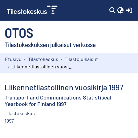
(c
OTOS
Tilastokeskuksen julkaisut verkossa
Etusivu
Tilastokeskus
Tilastojulkaisut
Kokoelmat
Liikennetilastollinen vuosikirja 1997
Selaa
Liikennetilastollinen vuosikirja 1997
Transport and Communications Statistiscal
Yearbook for Finland 1997
Tilastokeskus
1997