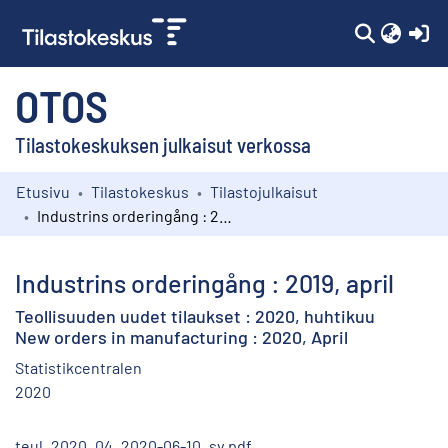
(c
OTOS
Tilastokeskuksen julkaisut verkossa
Etusivu
Tilastokeskus
Tilastojulkaisut
Kokoelmat
Industrins orderingång : 2019, april
Selaa
Industrins orderingång : 2019, april
Teollisuuden uudet tilaukset : 2020, huhtikuu
New orders in manufacturing : 2020, April
Statistikcentralen
2020
teul_2020_04_2020-06-10_sv.pdf