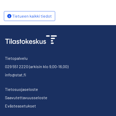
Tietueen kaikki tiedot
Tietopalvelu
029 551 2220
(arkisin klo 9.00-16.00)
info@stat.fi
Tietosuojaseloste
Saavutettavuusseloste
Evästeasetukset