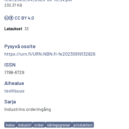
230.37 KB
CC BY 4.0
Lataukset
33
Pysyvä osoite
https://urn.fi/URN:NBN:fi-fe20230919132826
ISSN
1798-6729
Aihealue
teollisuus
Sarja
Industrins orderingång
Avainsanat
index
industri
order
näringsgrenar
produktion