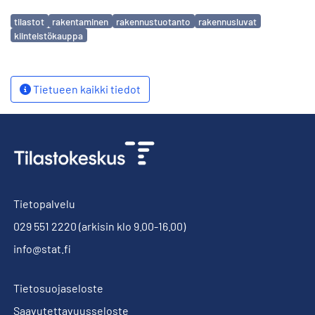
Avainsanat
tilastot
rakentaminen
rakennustuotanto
rakennusluvat
kiinteistökauppa
Tietueen kaikki tiedot
Tietopalvelu
029 551 2220
(arkisin klo 9.00-16.00)
info@stat.fi
Tietosuojaseloste
Saavutettavuusseloste