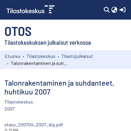
(c
OTOS
Tilastokeskuksen julkaisut verkossa
Etusivu
Tilastokeskus
Tilastojulkaisut
Kokoelmat
Talonrakentaminen ja suhdanteet, huhtikuu 2007
Selaa
Talonrakentaminen ja suhdanteet,
huhtikuu 2007
Tilastokeskus
2007
xtasu_200704_2007_dig.pdf
11.31 MB