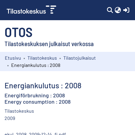
(c
OTOS
Tilastokeskuksen julkaisut verkossa
Etusivu
Tilastokeskus
Tilastojulkaisut
Kokoelmat
Energiankulutus : 2008
Selaa
Energiankulutus : 2008
Energiförbrukning : 2008
Energy consumption : 2008
Tilastokeskus
2009
ekul_2008_2009-12-14_fi.pdf