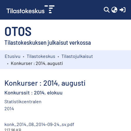
(c
OTOS
Tilastokeskuksen julkaisut verkossa
Etusivu
Tilastokeskus
Tilastojulkaisut
Kokoelmat
Konkurser : 2014, augusti
Selaa
Konkurser : 2014, augusti
Konkurssit : 2014, elokuu
Statistikcentralen
2014
konk_2014_08_2014-09-24_sv.pdf
217.96 KB