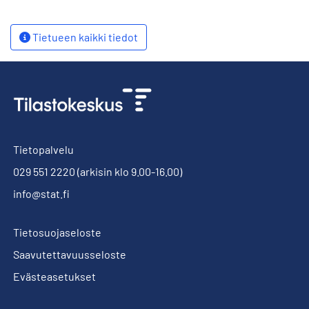
Tietueen kaikki tiedot
Tietopalvelu
029 551 2220
(arkisin klo 9.00-16.00)
info@stat.fi
Tietosuojaseloste
Saavutettavuusseloste
Evästeasetukset