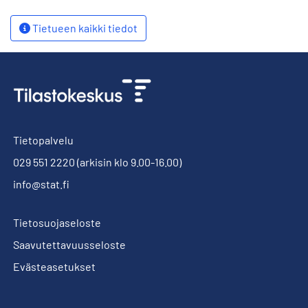
Tietueen kaikki tiedot
Tietopalvelu
029 551 2220
(arkisin klo 9.00-16.00)
info@stat.fi
Tietosuojaseloste
Saavutettavuusseloste
Evästeasetukset