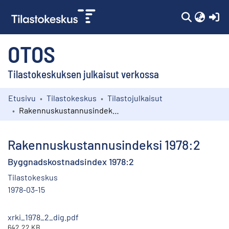
(c
OTOS
Tilastokeskuksen julkaisut verkossa
Etusivu
Tilastokeskus
Tilastojulkaisut
Kokoelmat
Rakennuskustannusindeksi 1978:2
Selaa
Rakennuskustannusindeksi 1978:2
Byggnadskostnadsindex 1978:2
Tilastokeskus
1978-03-15
xrki_1978_2_dig.pdf
642.22 KB