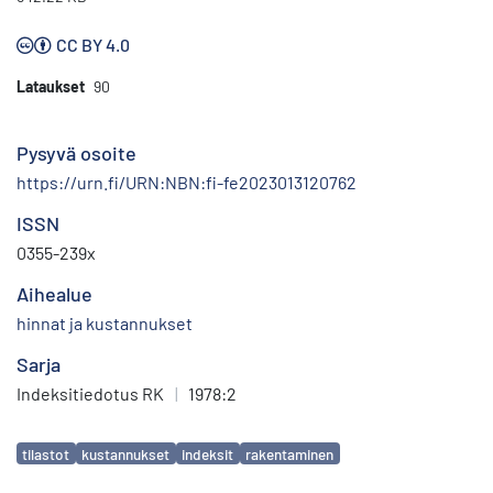
CC BY 4.0
Lataukset
90
Pysyvä osoite
https://urn.fi/URN:NBN:fi-fe2023013120762
ISSN
0355-239x
Aihealue
hinnat ja kustannukset
Sarja
Indeksitiedotus RK
|
1978:2
Avainsanat
tilastot
kustannukset
indeksit
rakentaminen