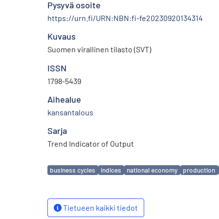
Pysyvä osoite
https://urn.fi/URN:NBN:fi-fe20230920134314
Kuvaus
Suomen virallinen tilasto (SVT)
ISSN
1798-5439
Aihealue
kansantalous
Sarja
Trend Indicator of Output
Avainsanat
business cycles
indices
national economy
production
Tietueen kaikki tiedot