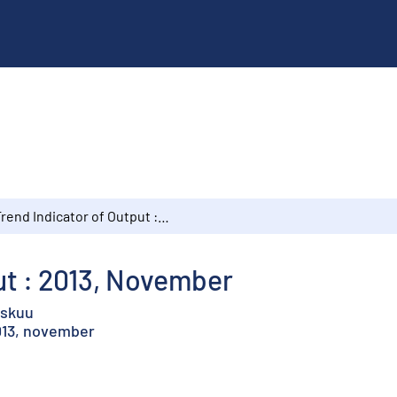
Trend Indicator of Output : 2013, November
ut : 2013, November
askuu
013, november