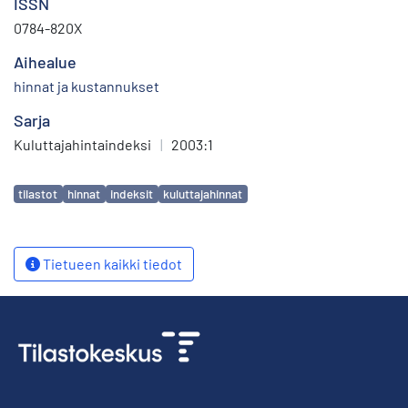
ISSN
0784-820X
Aihealue
hinnat ja kustannukset
Sarja
Kuluttajahintaindeksi
|
2003:1
Avainsanat
tilastot
hinnat
indeksit
kuluttajahinnat
Tietueen kaikki tiedot