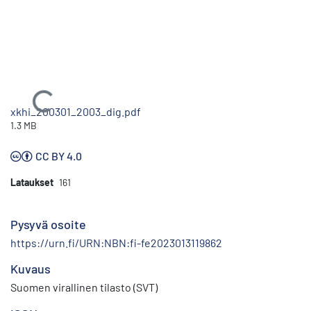
Ladataan...
xkhi_200301_2003_dig.pdf
1.3 MB
CC BY 4.0
Lataukset
161
Pysyvä osoite
https://urn.fi/URN:NBN:fi-fe2023013119862
Kuvaus
Suomen virallinen tilasto (SVT)