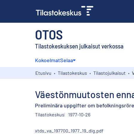
OTOS
Tilastokeskuksen julkaisut verkossa
Kokoelmat
Selaa
Etusivu
Tilastokeskus
Tilastojulkaisut
Väestönmuutosten ennak
Preliminära uppgifter om befolkningsrör
Tilastokeskus
1977-10-26
xtds_va_197700_1977_19_dig.pdf