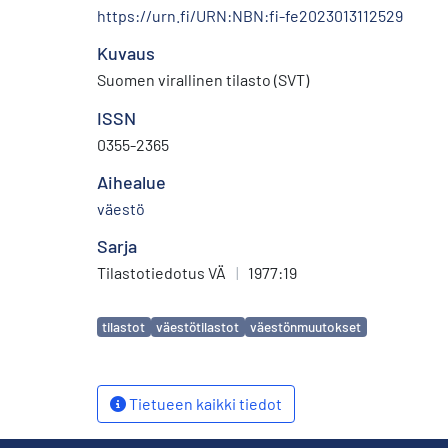
https://urn.fi/URN:NBN:fi-fe2023013112529
Kuvaus
Suomen virallinen tilasto (SVT)
ISSN
0355-2365
Aihealue
väestö
Sarja
Tilastotiedotus VÄ
|
1977:19
Avainsanat
tilastot
väestötilastot
väestönmuutokset
Tietueen kaikki tiedot