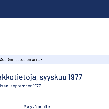
Väestönmuutosten ennakkotietoja, syyskuu 1977
kotietoja, syyskuu 1977
elsen, september 1977
Pysyvä osoite