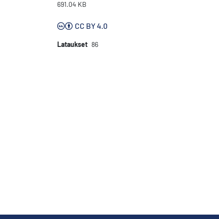
691.04 KB
CC BY 4.0
Lataukset
86