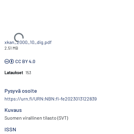
Ladataan...
xkan_2000_10_dig.pdf
2.51 MB
CC BY 4.0
Lataukset
153
Pysyvä osoite
https://urn.fi/URN:NBN:fi-fe2023013122839
Kuvaus
Suomen virallinen tilasto (SVT)
ISSN