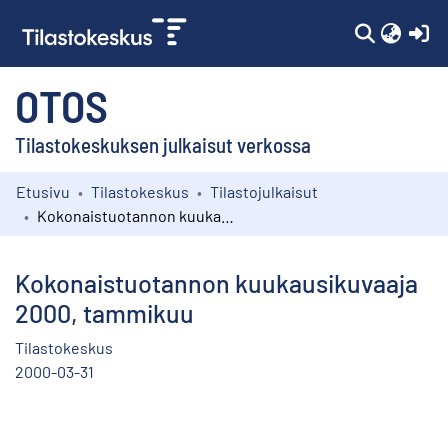
(c
OTOS
Tilastokeskuksen julkaisut verkossa
Etusivu
Tilastokeskus
Tilastojulkaisut
Kokoelmat
Kokonaistuotannon kuukausikuvaaja 2000, tammikuu
Selaa
Kokonaistuotannon kuukausikuvaaja
2000, tammikuu
Tilastokeskus
2000-03-31