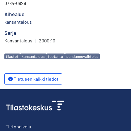
0784-0829
Aihealue
kansantalous
Sarja
Kansantalous
|
2000:10
Avainsanat
tilastot
kansantalous
tuotanto
suhdannevaihtelut
Tietueen kaikki tiedot
Tietopalvelu