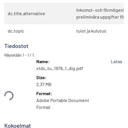
Inkomst- och förmögenhet
dc.title.alternative
preliminära uppgifter för 
dc.topic
tulot ja kulutus
Tiedostot
Näytetään
1 - 1 / 1
Name:
Lataa
xtds_tu_1978_1_dig.pdf
Size:
2.37 MB
taan...
Format:
Adobe Portable Document
Format
Kokoelmat