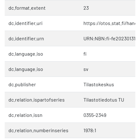
dc.format.extent
23
dc.identifier.uri
https://otos.stat.fi/hand
dc.identifier.urn
URN:NBN:fi-fe202301318
dc.language.iso
fi
dc.language.iso
sv
dc.publisher
Tilastokeskus
dc.relation.ispartofseries
Tilastotiedotus TU
dc.relation.issn
0355-2349
dc.relation.numberinseries
1978:1