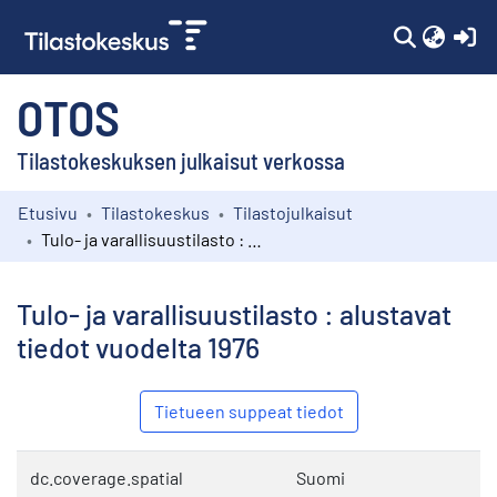
(c
OTOS
Tilastokeskuksen julkaisut verkossa
Etusivu
Tilastokeskus
Tilastojulkaisut
Kokoelmat
Tulo- ja varallisuustilasto : alustavat tiedot vuodelta 1976
Selaa
Tulo- ja varallisuustilasto : alustavat
tiedot vuodelta 1976
Tietueen suppeat tiedot
dc.coverage.spatial
Suomi