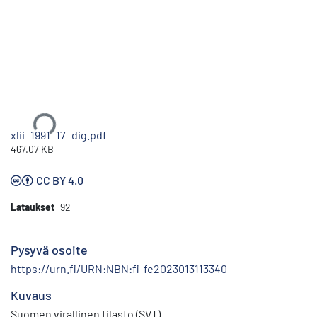
Ladataan...
xlii_1991_17_dig.pdf
467.07 KB
CC BY 4.0
Lataukset
92
Pysyvä osoite
https://urn.fi/URN:NBN:fi-fe2023013113340
Kuvaus
Suomen virallinen tilasto (SVT)