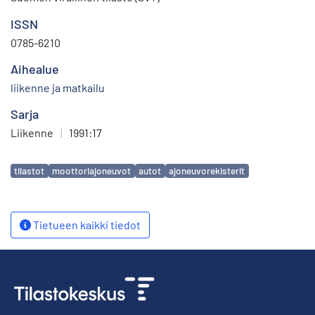
ISSN
0785-6210
Aihealue
liikenne ja matkailu
Sarja
Liikenne
|
1991:17
Avainsanat
tilastot
moottoriajoneuvot
autot
ajoneuvorekisterit
Tietueen kaikki tiedot