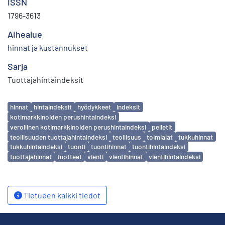
ISSN
1796-3613
Aihealue
hinnat ja kustannukset
Sarja
Tuottajahintaindeksit
Avainsanat
hinnat
hintaindeksit
hyödykkeet
indeksit
kotimarkkinoiden perushintaindeksi
verollinen kotimarkkinoiden perushintaindeksi
pelletit
teollisuuden tuottajahintaindeksi
teollisuus
toimialat
tukkuhinnat
tukkuhintaindeksi
tuonti
tuontihinnat
tuontihintaindeksi
tuottajahinnat
tuotteet
vienti
vientihinnat
vientihintaindeksi
Tietueen kaikki tiedot