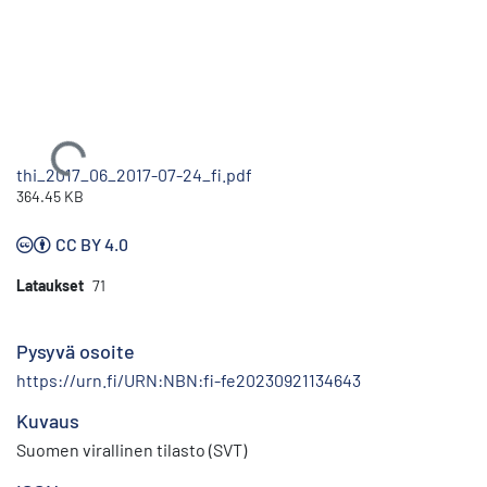
Ladataan...
thi_2017_06_2017-07-24_fi.pdf
364.45 KB
CC BY 4.0
Lataukset
71
Pysyvä osoite
https://urn.fi/URN:NBN:fi-fe20230921134643
Kuvaus
Suomen virallinen tilasto (SVT)