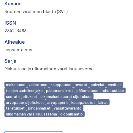
Kuvaus
Suomen virallinen tilasto (SVT)
ISSN
2342-3463
Aihealue
kansantalous
Sarja
Maksutase ja ulkomainen varallisuusasema
Avainsanat
maksutase
vaihtotase
kauppatase
tavarat
palvelut
ensitulo
tulojen uudelleenjako
pääomansiirrot
pääomatase
rahoitustase
suorat sijoitukset
ulkomaiset suorat sijoitukset
arvopaperisijoitukset
arvopaperit
kauppaluotot
lainat
talletukset
johdannaiset
valuuttavaranto
ulkomainen varallisuusasema
globalisaatio